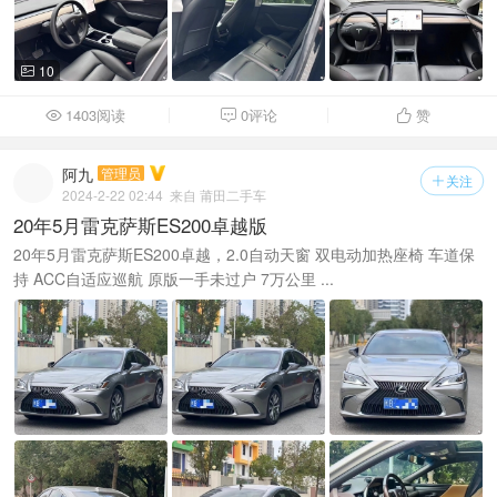
10

1403阅读
0评论
赞



阿九
管理员
关注

2024-2-22 02:44
来自 莆田二手车
20年5月雷克萨斯ES200卓越版
20年5月雷克萨斯ES200卓越，2.0自动天窗 双电动加热座椅 车道保
持 ACC自适应巡航 原版一手未过户 7万公里 ...