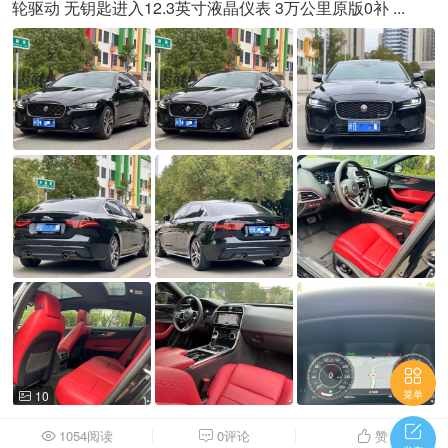
轮驱动 无钥匙进入12.3英寸液晶仪表 3万公里原版0补 ...

10
菜单


1054阅读
0评论
赞


