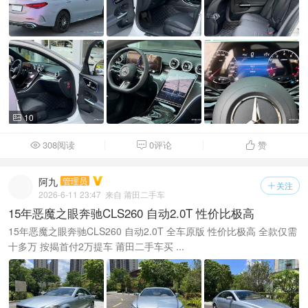
10

308阅读
0评论
赞



阿九
管理员
关注

2026-6-11 23:47
来自 莆田二手车
15年恶魔之眼奔驰CLS260 自动2.0T 性价比极高
15年恶魔之眼奔驰CLS260 自动2.0T 全车原版 性价比极高 全款仅需
十多万 按揭首付2万提车 莆田二手车买 ...