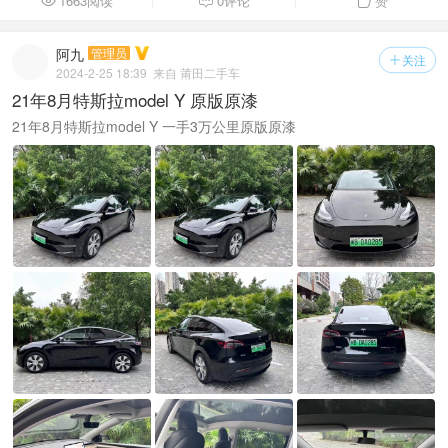
1663阅读
0评论
赞



阿九
管理员
关注

2024-2-25 18:39
来自 莆田二手车
21年8月特斯拉model Y 原版原漆
21年8月特斯拉model Y 一手3万公里原版原漆