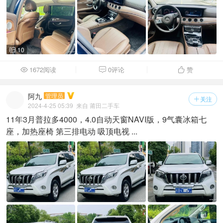
10

1672阅读
0评论
赞



阿九
管理员
关注

2024-4-25 05:39
来自 莆田二手车
11年3月普拉多4000，4.0自动天窗NAVI版，9气囊冰箱七
座，加热座椅 第三排电动 吸顶电视 ...