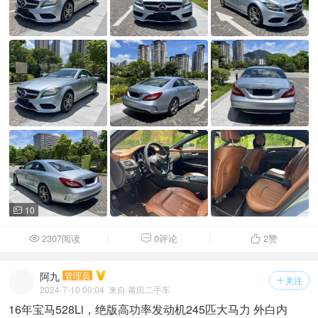
10

2307阅读
0评论
2
赞



阿九
管理员
关注

2024-7-10 00:04
来自 莆田二手车
16年宝马528Li，绝版高功率发动机245匹大马力 外白内