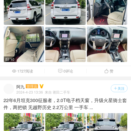
10

1727阅读
0评论
赞



阿九
管理员
关注

2024-4-23 13:36
来自 莆田二手车
22年6月坦克300征服者，2.0T电子档天窗，升级火星骑士套
件，两把锁 无越野历史 2.2万公里 一手车 ...