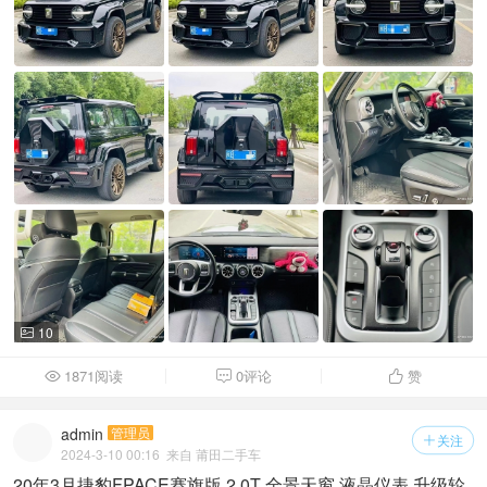
10

1871阅读
0评论
赞



admin
管理员
关注

2024-3-10 00:16
来自 莆田二手车
20年3月捷豹FPACE赛旗版 2.0T 全景天窗 液晶仪表 升级轮