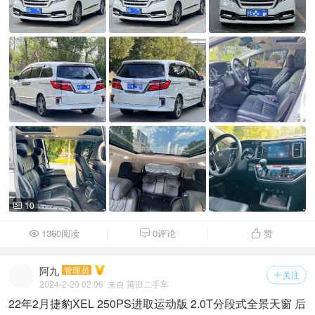
10

1360阅读
0评论
赞



阿九
管理员
关注

2024-2-20 02:06
来自 莆田二手车
22年2月捷豹XEL 250PS进取运动版 2.0T分段式全景天窗 后