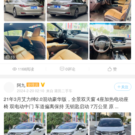
10

1168阅读
0评论
赞



阿九
管理员
关注

2024-2-20 02:10
来自 莆田二手车
21年3月艾力绅2.0混动豪华版，全景双天窗 4座加热电动座
椅 双电动中门 车道偏离保持 无钥匙启动 7万公里 原 ...