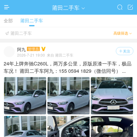
莆田二手车




全部
莆田二手车
莆田二手车
高级筛选


阿九
管理员
关注

2026-7-21 19:00
来自 莆田二手车
24年上牌奔驰C260L，两万多公里，原版原漆一手车，极品
车况！ 莆田二手车阿九：155 0594 1829（微信同号） ...