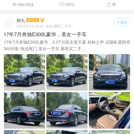
2661阅读
0评论
赞



阿九
管理员
关注

2024-6-18 03:02
来自 莆田二手车
17年7月奔驰E300L豪华，美女一手车
17年7月奔驰E300L豪华，2.0T分段全景天窗 柏林之声 后隐私遮阳帘
360环影 电动尾门 美女一手车 莆田买二手 ...