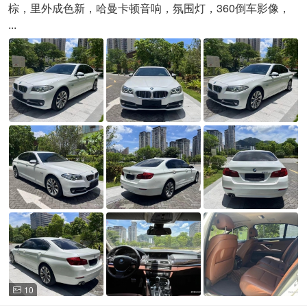
棕，里外成色新，哈曼卡顿音响，氛围灯，360倒车影像，
...
10
