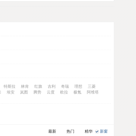
特斯拉
林肯
红旗
吉利
奇瑞
理想
三菱
来
埃安
岚图
腾势
云度
欧拉
极氪
阿维塔
最新
热门
精华
新窗