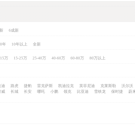
新
6成新
10年
10年以上
全新
-15万
15-25万
25-40万
40-60万
60-80万
80万以上
奥迪
路虎
捷豹
雷克萨斯
凯迪拉克
英菲尼迪
克莱斯勒
沃尔沃
荣威
长城
长安
哪吒
小鹏
领克
比亚迪
雪铁龙
保时捷
蔚