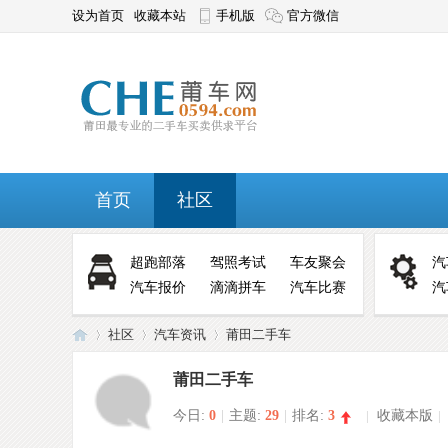
设为首页
收藏本站
手机版
官方微信
首页
社区
超跑部落
驾照考试
车友聚会
汽
汽车报价
滴滴拼车
汽车比赛
汽
社区
汽车资讯
莆田二手车
莆田二手车
今日:
0
|
主题:
29
|
排名:
3
|
收藏本版
|
莆
»
›
›