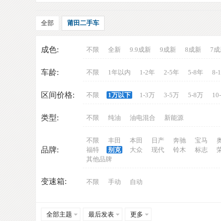
全部
莆田二手车
成色:
不限
全新
9.9成新
9成新
8成新
7成
车龄:
不限
1年以内
1-2年
2-5年
5-8年
8-
车
区间价格:
不限
1万以下
1-3万
3-5万
5-8万
10
类型:
不限
纯油
油电混合
新能源
不限
丰田
本田
日产
奔驰
宝马
品牌:
福特
别克
大众
现代
铃木
标志
其他品牌
变速箱:
不限
手动
自动
网
全部主题
最后发表
更多