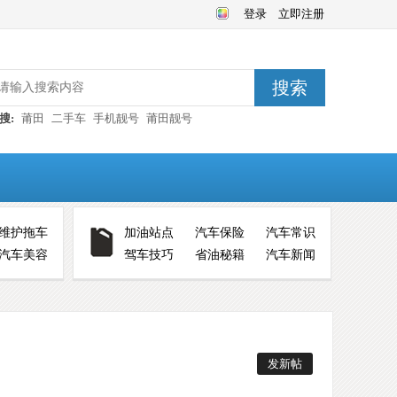
登录
立即注册
搜索
搜:
莆田
二手车
手机靓号
莆田靓号
维护拖车
加油站点
汽车保险
汽车常识
汽车美容
驾车技巧
省油秘籍
汽车新闻
发新帖