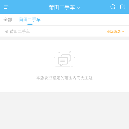
莆田二手车




全部
莆田二手车
莆田二手车
高级筛选



本版块或指定的范围内尚无主题