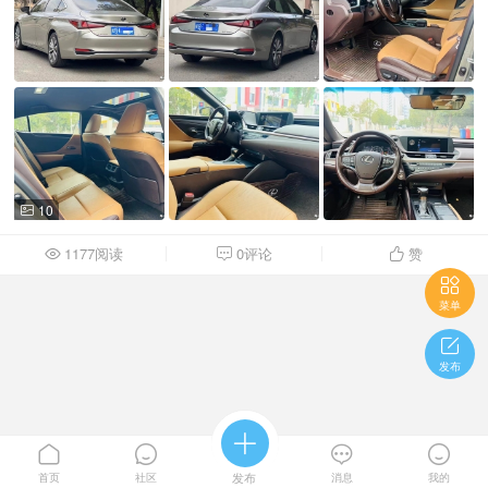
10

1177阅读
0评论
赞




菜单

发布





首页
社区
发布
消息
我的