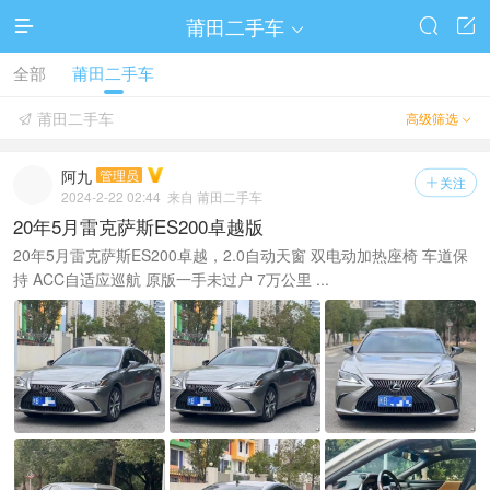
莆田二手车




全部
莆田二手车
莆田二手车
高级筛选


阿九
管理员
关注

2024-2-22 02:44
来自 莆田二手车
20年5月雷克萨斯ES200卓越版
20年5月雷克萨斯ES200卓越，2.0自动天窗 双电动加热座椅 车道保
持 ACC自适应巡航 原版一手未过户 7万公里 ...