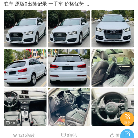
驻车 原版0出险记录 一手车 价格优势 ...

菜单
10


1215阅读
0评论
赞


