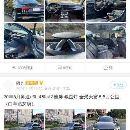
10

1296阅读
0评论
赞



阿九
管理员
关注

2024-2-25 19:09
来自 莆田二手车
20年8月奥迪a6L 45tfsi 3连屏 氛围灯 全景天窗 5.5万公里
（白车贴灰膜） ...