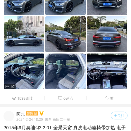
10

1539阅读
0评论
赞



阿九
管理员
关注

2024-2-24 18:20
来自 莆田二手车
2015年9月奥迪Q3 2.0T 全景天窗 真皮电动座椅带加热 电子