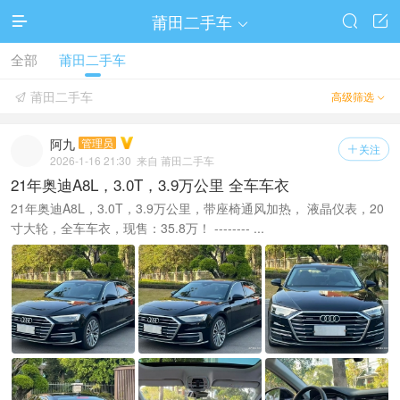
莆田二手车




全部
莆田二手车
莆田二手车
高级筛选


阿九
管理员
关注

2026-1-16 21:30
来自 莆田二手车
21年奥迪A8L，3.0T，3.9万公里 全车车衣
21年奥迪A8L，3.0T，3.9万公里，带座椅通风加热， 液晶仪表，20
寸大轮，全车车衣，现售：35.8万！ -------- ...