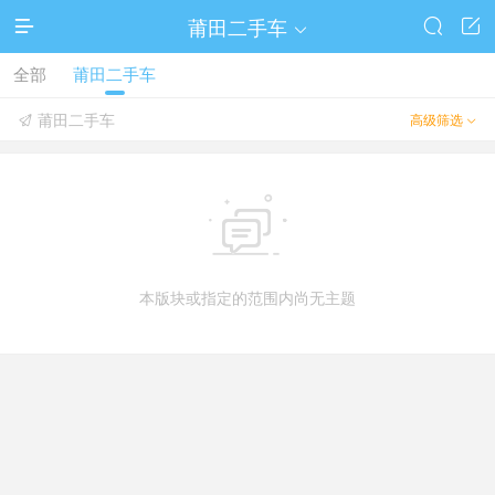
莆田二手车




全部
莆田二手车
莆田二手车
高级筛选



本版块或指定的范围内尚无主题