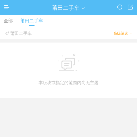
莆田二手车




全部
莆田二手车
莆田二手车
高级筛选



本版块或指定的范围内尚无主题