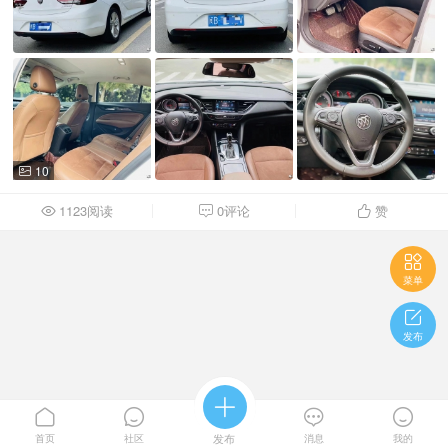
10

1123阅读
0评论
赞




菜单

发布





首页
社区
发布
消息
我的