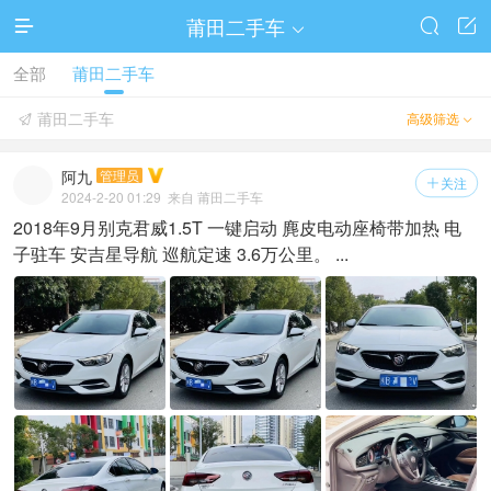
莆田二手车




全部
莆田二手车
莆田二手车
高级筛选


阿九
管理员
关注

2024-2-20 01:29
来自 莆田二手车
2018年9月别克君威1.5T 一键启动 麂皮电动座椅带加热 电
子驻车 安吉星导航 巡航定速 3.6万公里。 ...