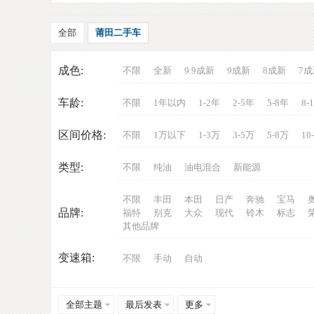
全部
莆田二手车
成色:
不限
全新
9.9成新
9成新
8成新
7成
车龄:
不限
1年以内
1-2年
2-5年
5-8年
8-
车
区间价格:
不限
1万以下
1-3万
3-5万
5-8万
10
类型:
不限
纯油
油电混合
新能源
不限
丰田
本田
日产
奔驰
宝马
品牌:
福特
别克
大众
现代
铃木
标志
其他品牌
变速箱:
不限
手动
自动
网
全部主题
最后发表
更多