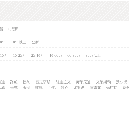
新
6成新
10年
10年以上
全新
-15万
15-25万
25-40万
40-60万
60-80万
80万以上
奥迪
路虎
捷豹
雷克萨斯
凯迪拉克
英菲尼迪
克莱斯勒
沃尔沃
荣威
长城
长安
哪吒
小鹏
领克
比亚迪
雪铁龙
保时捷
蔚