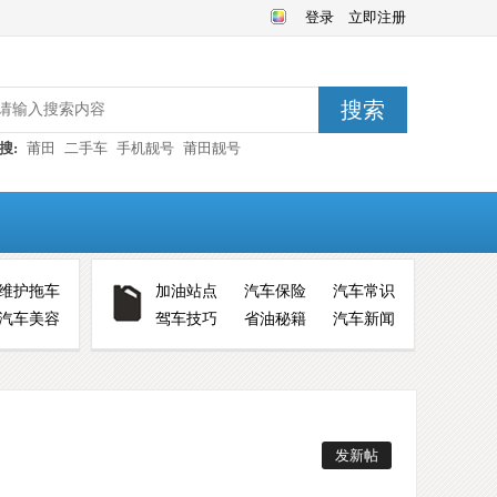
登录
立即注册
搜索
搜:
莆田
二手车
手机靓号
莆田靓号
维护拖车
加油站点
汽车保险
汽车常识
汽车美容
驾车技巧
省油秘籍
汽车新闻
发新帖