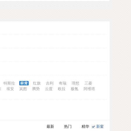
特斯拉
林肯
红旗
吉利
奇瑞
理想
三菱
来
埃安
岚图
腾势
云度
欧拉
极氪
阿维塔
最新
热门
精华
新窗