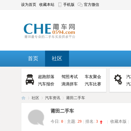
设为首页
收藏本站
手机版
官方微信
首页
社区
超跑部落
驾照考试
车友聚会
汽
汽车报价
滴滴拼车
汽车比赛
汽
社区
汽车资讯
莆田二手车
莆田二手车
今日:
0
|
主题:
29
|
排名:
3
|
收藏本版
|
莆
»
›
›