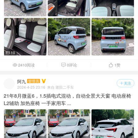
10

2410阅读
0评论
1
赞



阿九
管理员
关注

2024-4-25 23:16
来自 莆田二手车
21年8月微蓝6，1.5插电式混动，自动全景大天窗 电动座椅
L2辅助 加热座椅 一手家用车 ...