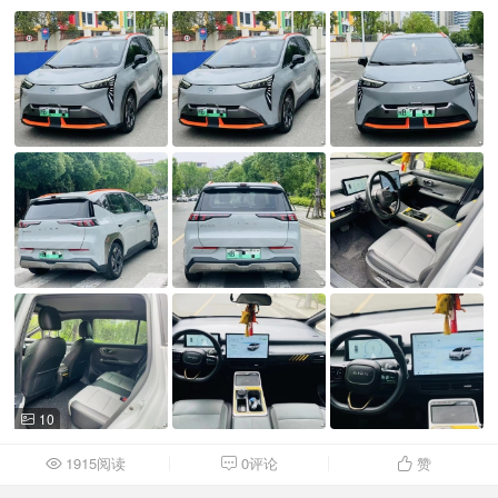
10

1915阅读
0评论
赞


