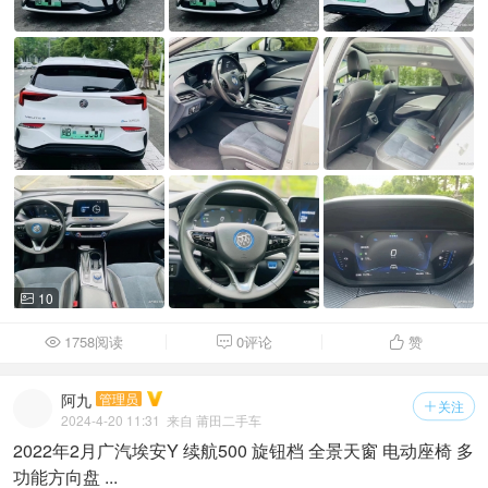
10

1758阅读
0评论
赞



阿九
管理员
关注

2024-4-20 11:31
来自 莆田二手车
2022年2月广汽埃安Y 续航500 旋钮档 全景天窗 电动座椅 多
功能方向盘 ...