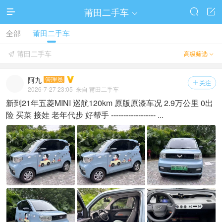
莆田二手车




全部
莆田二手车
莆田二手车
高级筛选


阿九
管理员
关注

2026-7-27 23:05
来自 莆田二手车
新到21年五菱MINI 巡航120km 原版原漆车况 2.9万公里 0出
险 买菜 接娃 老年代步 好帮手 ------------------ ...