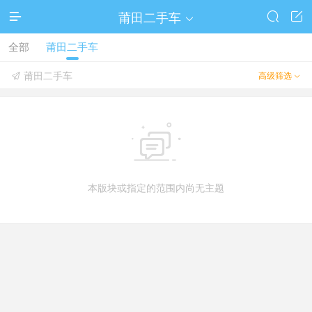
莆田二手车




全部
莆田二手车
莆田二手车
高级筛选



本版块或指定的范围内尚无主题