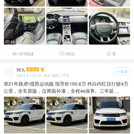
10

1975阅读
0评论
赞



阿九
管理员
关注

2024-3-1 01:47
来自 莆田二手车
准21年路虎•揽胜运动版 指导价100.6万 外白内红仅行驶4万
公里，全车原版，仅两面补漆，全程4s保养。三年延 ...