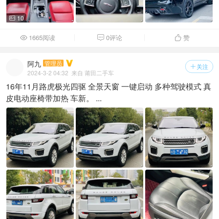
10

1665阅读
0评论
赞



阿九
管理员
关注

2024-3-2 04:32
来自 莆田二手车
16年11月路虎极光四驱 全景天窗 一键启动 多种驾驶模式 真
皮电动座椅带加热 车新。 ...