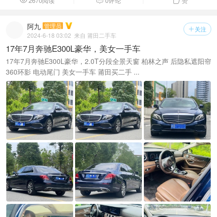
2670阅读
0评论
赞



阿九
管理员
关注

2024-6-18 03:02
来自 莆田二手车
17年7月奔驰E300L豪华，美女一手车
17年7月奔驰E300L豪华，2.0T分段全景天窗 柏林之声 后隐私遮阳帘
360环影 电动尾门 美女一手车 莆田买二手 ...