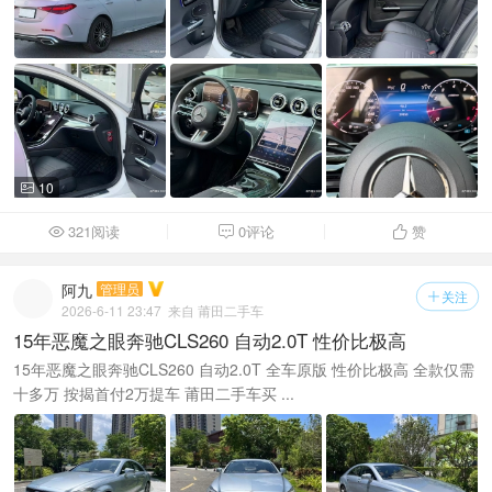
10

321阅读
0评论
赞



阿九
管理员
关注

2026-6-11 23:47
来自 莆田二手车
15年恶魔之眼奔驰CLS260 自动2.0T 性价比极高
15年恶魔之眼奔驰CLS260 自动2.0T 全车原版 性价比极高 全款仅需
十多万 按揭首付2万提车 莆田二手车买 ...