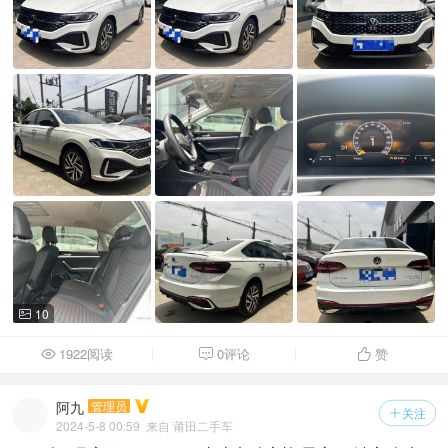
10

1922阅读
0评论
赞



阿九
管理员
关注

2024-5-8 00:59
来自 莆田二手车