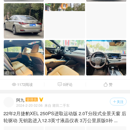
10

1172阅读
0评论
赞



阿九
管理员
关注

2024-2-20 02:06
来自 莆田二手车
22年2月捷豹XEL 250PS进取运动版 2.0T分段式全景天窗 后
轮驱动 无钥匙进入12.3英寸液晶仪表 3万公里原版0补 ...