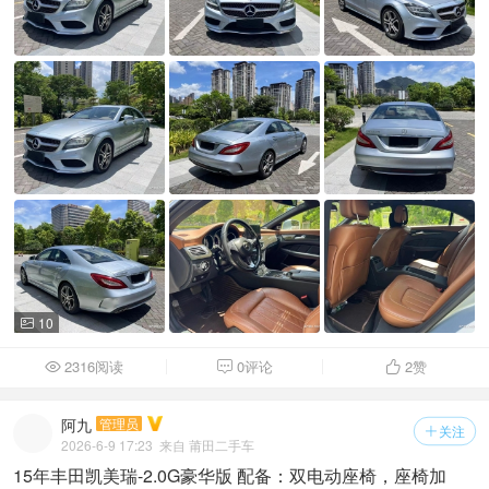
10

2316阅读
0评论
2
赞



阿九
管理员
关注

2026-6-9 17:23
来自 莆田二手车
15年丰田凯美瑞-2.0G豪华版 配备：双电动座椅，座椅加