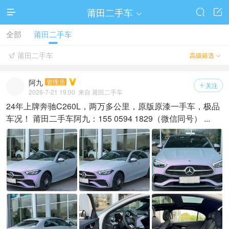
莆田二手车




全部
莆田二手车
莆田二手车
高级筛选


阿九
管理员
关注

2026-7-21 19:00
来自 莆田二手车
24年上牌奔驰C260L，两万多公里，原版原漆一手车，极品
车况！ 莆田二手车阿九：155 0594 1829（微信同号） ...