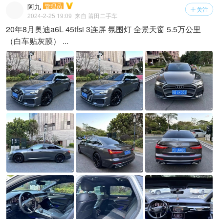
阿九
管理员
关注

2024-2-25 19:09
来自 莆田二手车
20年8月奥迪a6L 45tfsi 3连屏 氛围灯 全景天窗 5.5万公里
（白车贴灰膜） ...