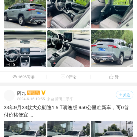
10

1626阅读
0评论
赞



阿九
管理员
关注

2024-6-16 19:55
来自 莆田二手车
23年9月23款大众朗逸1.5 T满逸版 950公里准新车，可0首
付价格便宜 ...