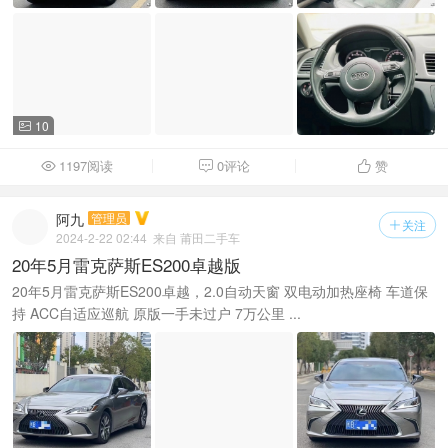
10

1197阅读
0评论
赞



阿九
管理员
关注

2024-2-22 02:44
来自 莆田二手车
20年5月雷克萨斯ES200卓越版
20年5月雷克萨斯ES200卓越，2.0自动天窗 双电动加热座椅 车道保
持 ACC自适应巡航 原版一手未过户 7万公里 ...