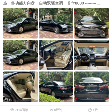
热，多功能方向盘，自动双驱空调，首付8000 --------- ...
10

2114阅读
0评论
1
赞


