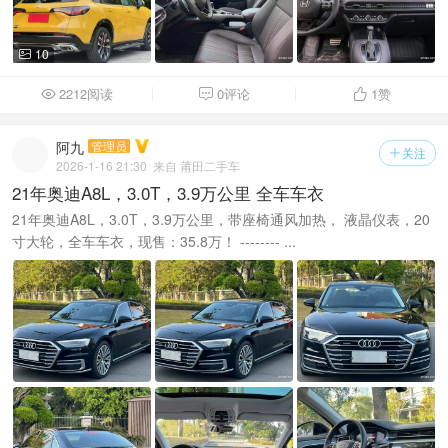
10

2212阅读
0评论
1
赞



阿九
管理员
关注

2026-1-16 21:30
来自 莆田二手车
21年奥迪A8L，3.0T，3.9万公里 全车车衣
21年奥迪A8L，3.0T，3.9万公里，带座椅通风加热， 液晶仪表，20
寸大轮，全车车衣，现售：35.8万！ -------- ...