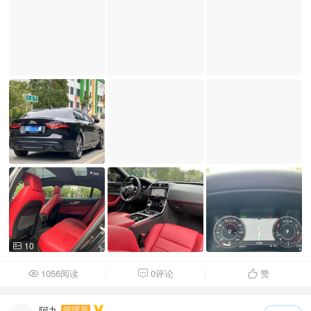
10

1056阅读
0评论
赞



阿九
管理员