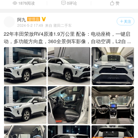
1876阅读
0评论
赞



阿九
管理员
关注

2024-5-2 17:49
来自 莆田二手车
22年丰田荣放RV4原漆1.9万公里 配备：电动座椅，一键启
动，多功能方向盘，360全景倒车影像，自动空调，L2自 ...