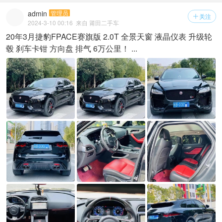
admin
管理员
关注

2024-3-10 00:16
来自 莆田二手车
20年3月捷豹FPACE赛旗版 2.0T 全景天窗 液晶仪表 升级轮
毂 刹车卡钳 方向盘 排气 6万公里！ ...