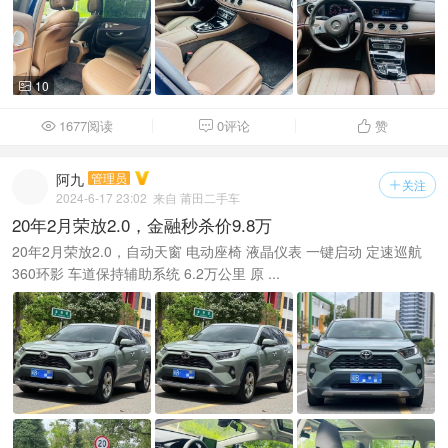
10

1677阅读
0评论
赞



阿九
管理员
关注

2024-6-17 23:02
来自 莆田二手车
20年2月荣放2.0，金融秒杀价9.8万
20年2月荣放2.0，自动天窗 电动座椅 液晶仪表 一键启动 定速巡航
360环影 车道保持辅助系统 6.2万公里 原 ...