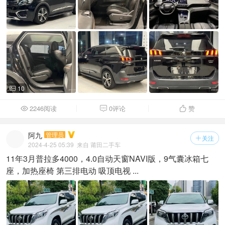
10

2246阅读
0评论
赞



阿九
管理员
关注

2024-4-25 05:39
来自 莆田二手车
11年3月普拉多4000，4.0自动天窗NAVI版，9气囊冰箱七
座，加热座椅 第三排电动 吸顶电视 ...