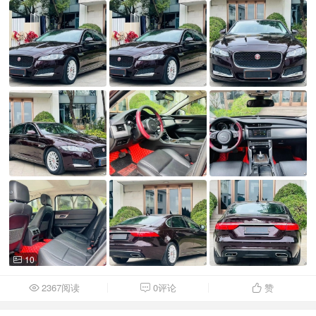
10

2367阅读
0评论
赞


