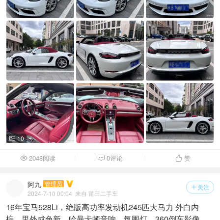
10

2048阅读
0评论
赞



阿九
管理员
关注

2024-7-10 00:04
来自 莆田二手车
16年宝马528Li，绝版高功率发动机245匹大马力 外白内
棕，里外成色新，哈曼卡顿音响，氛围灯，360倒车影像，