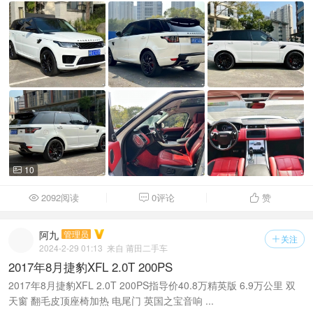
10

2092阅读
0评论
赞



阿九
管理员
关注

2024-2-29 01:13
来自 莆田二手车
2017年8月捷豹XFL 2.0T 200PS
2017年8月捷豹XFL 2.0T 200PS指导价40.8万精英版 6.9万公里 双
天窗 翻毛皮顶座椅加热 电尾门 英国之宝音响 ...