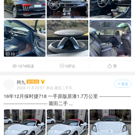
10

1274阅读
0评论
赞



阿九
管理员
关注

2024-11-5 23:57
来自 莆田二手车
16年12月保时捷718 一手原版原漆1.7万公里 ---------------------
----------------------------- 莆田二手 ...