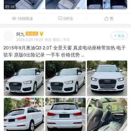
10

1526阅读
0评论
赞



阿九
管理员
关注

2024-2-24 18:20
来自 莆田二手车
2015年9月奥迪Q3 2.0T 全景天窗 真皮电动座椅带加热 电子
驻车 原版0出险记录 一手车 价格优势 ...