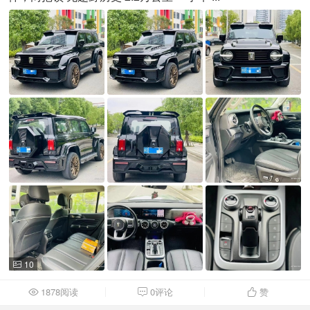
10

1878阅读
0评论
赞


