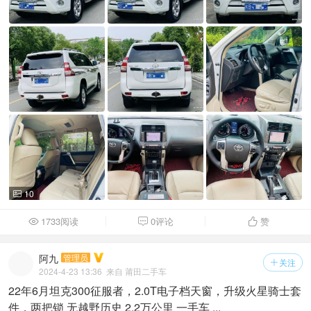
10

1733阅读
0评论
赞



阿九
管理员
关注

2024-4-23 13:36
来自 莆田二手车
22年6月坦克300征服者，2.0T电子档天窗，升级火星骑士套
件，两把锁 无越野历史 2.2万公里 一手车 ...