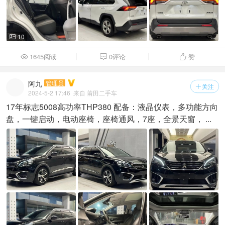
10

1645阅读
0评论
赞



阿九
管理员
关注

2024-5-2 17:46
来自 莆田二手车
17年标志5008高功率THP380 配备：液晶仪表，多功能方向
盘，一键启动，电动座椅，座椅通风，7座，全景天窗， ...