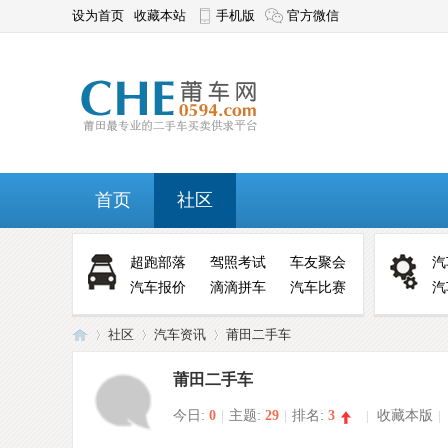
设为首页
收藏本站
手机版
官方微信
首页
社区
超跑部落
驾照考试
车友聚会
汽
汽车报价
滴滴拼车
汽车比赛
汽
社区
汽车资讯
莆田二手车
莆田二手车
今日:
0
|
主题:
29
|
排名:
3
|
收藏本版
|
莆
»
›
›