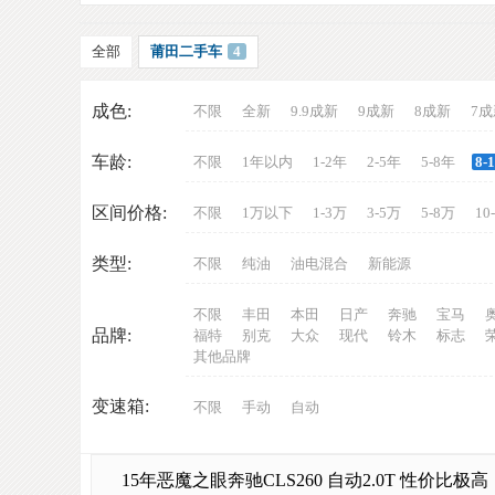
全部
莆田二手车
4
成色:
不限
全新
9.9成新
9成新
8成新
7成
车龄:
不限
1年以内
1-2年
2-5年
5-8年
8-
车
区间价格:
不限
1万以下
1-3万
3-5万
5-8万
10
类型:
不限
纯油
油电混合
新能源
不限
丰田
本田
日产
奔驰
宝马
品牌:
福特
别克
大众
现代
铃木
标志
其他品牌
变速箱:
不限
手动
自动
网
15年恶魔之眼奔驰CLS260 自动2.0T 性价比极高