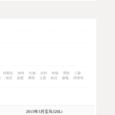
特斯拉
林肯
红旗
吉利
奇瑞
理想
三菱
来
埃安
岚图
腾势
云度
欧拉
极氪
阿维塔
2015年3月宝马320Li