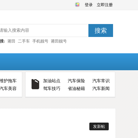
登录
立即注册
搜索
搜:
莆田
二手车
手机靓号
莆田靓号
维护拖车
加油站点
汽车保险
汽车常识
汽车美容
驾车技巧
省油秘籍
汽车新闻
发新帖