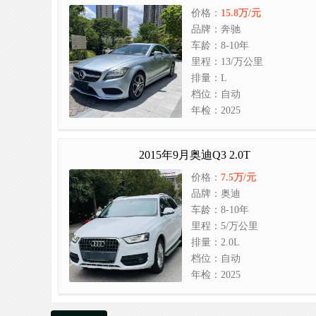
价格：
15.8万/元
品牌：奔驰
车龄：8-10年
里程：13/万公里
排量：L
档位：自动
年检：2025
2015年9月奥迪Q3 2.0T
价格：
7.5万/元
品牌：奥迪
车龄：8-10年
里程：5/万公里
排量：2.0L
档位：自动
年检：2025