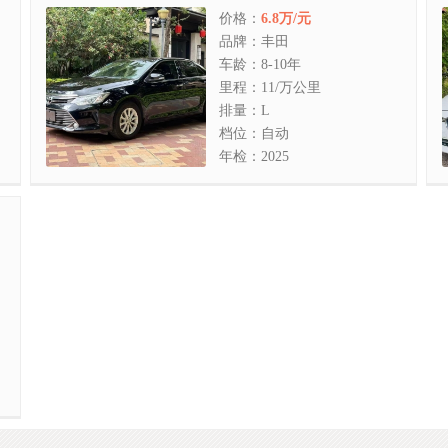
价格：
6.8万/元
品牌：丰田
车龄：8-10年
里程：11/万公里
排量：L
档位：自动
年检：2025