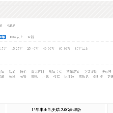
新
6成新
10年
10年以上
全新
-15万
15-25万
25-40万
40-60万
60-80万
80万以上
奥迪
路虎
捷豹
雷克萨斯
凯迪拉克
英菲尼迪
克莱斯勒
沃尔沃
荣威
长城
长安
哪吒
小鹏
领克
比亚迪
雪铁龙
保时捷
蔚
15年丰田凯美瑞-2.0G豪华版