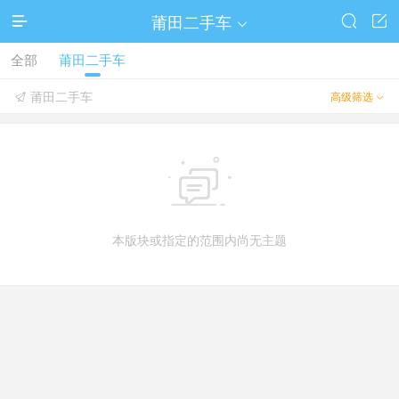
莆田二手车




全部
莆田二手车
莆田二手车
高级筛选



本版块或指定的范围内尚无主题